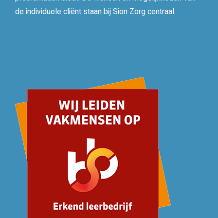
de individuele cliënt staan bij Sion Zorg centraal.